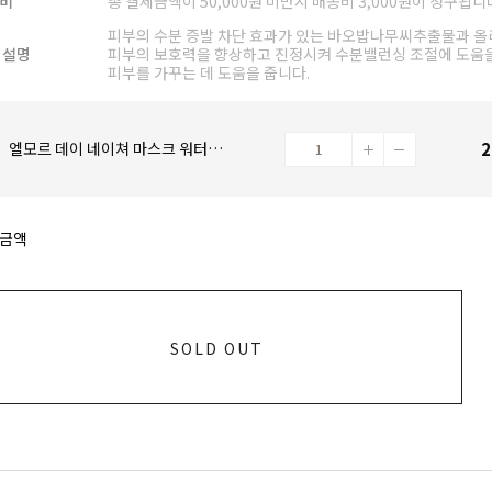
비
총 결제금액이 50,000원 미만시 배송비 3,000원이 청구됩니
피부의 수분 증발 차단 효과가 있는 바오밥나무씨추출물과 
 설명
피부의 보호력을 향상하고 진정시켜 수분밸런싱 조절에 도움
피부를 가꾸는 데 도움을 줍니다.
2
엘모르 데이 네이쳐 마스크 워터드롭_7개입 세트 [23g*7ea]
금액
SOLD OUT