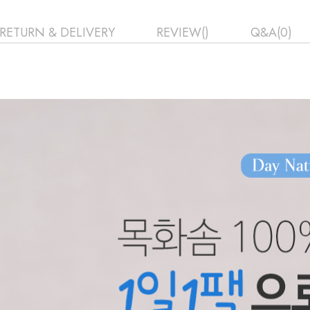
RETURN & DELIVERY
REVIEW()
Q&A(0)