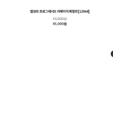
엘모르 프로그레시브 리에이지 에멀젼 [120ml]
45,000원
45,000원